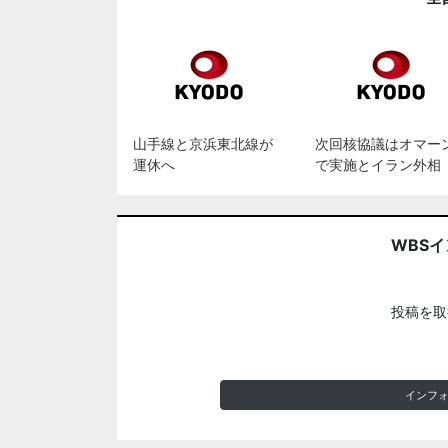
山手線と京浜東北線が
次回核協議はオマー
運休へ
で実施とイラン外相
WBS
投稿を取
インフ