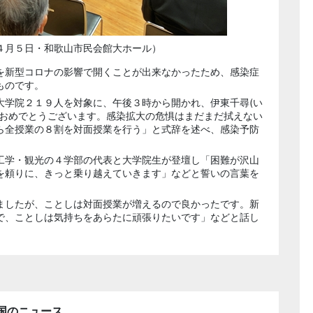
４月５日・和歌山市民会館大ホール）
を新型コロナの影響で開くことが出来なかったため、感染症
ものです。
大学院２１９人を対象に、午後３時から開かれ、伊東千尋(い
、おめでとうございます。感染拡大の危惧はまだまだ拭えない
ら全授業の８割を対面授業を行う」と式辞を述べ、感染予防
工学・観光の４学部の代表と大学院生が登壇し「困難が沢山
を頼りに、きっと乗り越えていきます」などと誓いの言葉を
ましたが、ことしは対面授業が増えるので良かったです。新
で、ことしは気持ちをあらたに頑張りたいです」などと話し
国のニュース