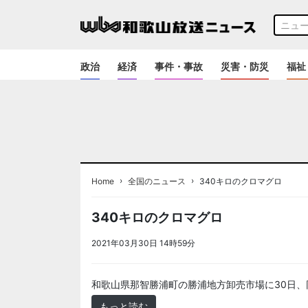
政治
経済
事件・事故
災害・防災
福祉
›
›
Home
全国のニュース
340キロのクロマグロ
340キロのクロマグロ
2021年03月30日 14時59分
＜ノアドット取込用＞全国
和歌山県那智勝浦町の勝浦地方卸売市場に30日、同
もっと読む