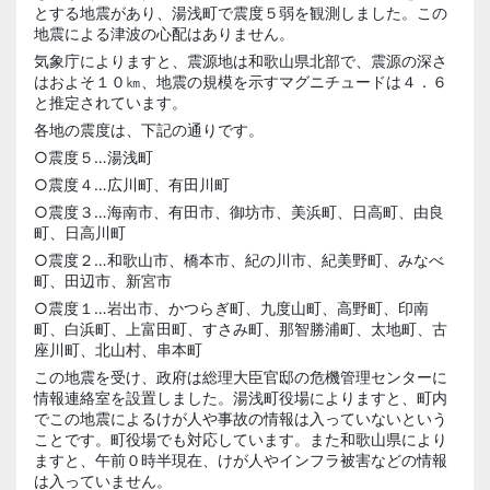
とする地震があり、湯浅町で震度５弱を観測しました。この
地震による津波の心配はありません。
気象庁によりますと、震源地は和歌山県北部で、震源の深さ
はおよそ１０㎞、地震の規模を示すマグニチュードは４．６
と推定されています。
各地の震度は、下記の通りです。
○震度５…湯浅町
○震度４…広川町、有田川町
○震度３…海南市、有田市、御坊市、美浜町、日高町、由良
町、日高川町
○震度２…和歌山市、橋本市、紀の川市、紀美野町、みなべ
町、田辺市、新宮市
○震度１…岩出市、かつらぎ町、九度山町、高野町、印南
町、白浜町、上富田町、すさみ町、那智勝浦町、太地町、古
座川町、北山村、串本町
この地震を受け、政府は総理大臣官邸の危機管理センターに
情報連絡室を設置しました。湯浅町役場によりますと、町内
でこの地震によるけが人や事故の情報は入っていないという
ことです。町役場でも対応しています。また和歌山県により
ますと、午前０時半現在、けが人やインフラ被害などの情報
は入っていません。