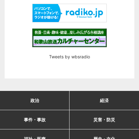
Tweets by wbsradio
政治
経済
事件・事故
災害・防災
福祉・医療
歴史・文化