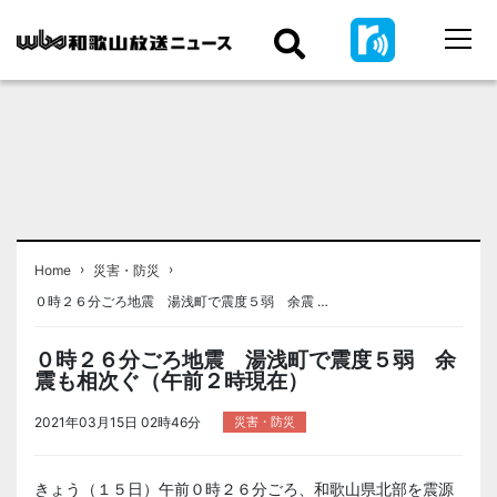
›
›
Home
災害・防災
０時２６分ごろ地震 湯浅町で震度５弱 余震 …
０時２６分ごろ地震 湯浅町で震度５弱 余
震も相次ぐ（午前２時現在）
2021年03月15日 02時46分
災害・防災
きょう（１５日）午前０時２６分ごろ、和歌山県北部を震源