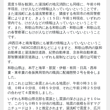
震度５弱を観測した湯浅町の地元消防にも同様に、午前０時
半現在、けが人などの情報は入っていないということです。
また湯浅町にある湯浅警察署と、隣接する有田市の有田警察
署によりますと、きょう（１５日）午前１時現在、いずれの
管内でも、けが人などの情報は入っていないということで
す。また、和歌山市内にある和歌山西・和歌山東・和歌山北
の各警察署にもけが人などの情報は入っていないということ
です。
JR西日本と南海電鉄にも被害の情報は入っていないというこ
とです。NEXCO西日本などによりますと、和歌山県内の阪和
自動車道と湯浅御坊道路、紀勢自動車道、京奈和自動車道、
那智勝浦新宮道路は、いずれも規制などはなく通行は可能で
す。
和歌山県は、本庁と海草・那賀・伊都・有田・日高・西牟
婁・東牟婁の各振興局管内の職員に配備態勢２号を発令しま
した。
またこれとは別に余震とみられる地震が、午前０時３１分
頃、０時４０分頃、０時５９分頃、それに午前２時２５分頃
の合わせて４度発生しました。
いずれも和歌山県北部を震源とし震源の深さはおよそ１０㎞
で、このうち０時５９分頃の地震は、地震の規模を示すマグ
ニチュードは３．３と推定されます。湯浅町で震度３、広川