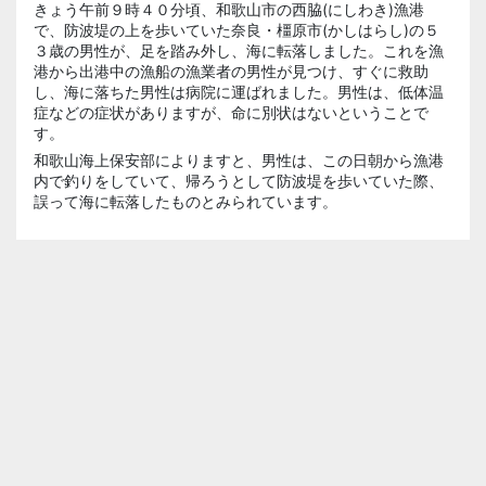
きょう午前９時４０分頃、和歌山市の西脇(にしわき)漁港
で、防波堤の上を歩いていた奈良・橿原市(かしはらし)の５
３歳の男性が、足を踏み外し、海に転落しました。これを漁
港から出港中の漁船の漁業者の男性が見つけ、すぐに救助
し、海に落ちた男性は病院に運ばれました。男性は、低体温
症などの症状がありますが、命に別状はないということで
す。
和歌山海上保安部によりますと、男性は、この日朝から漁港
内で釣りをしていて、帰ろうとして防波堤を歩いていた際、
誤って海に転落したものとみられています。