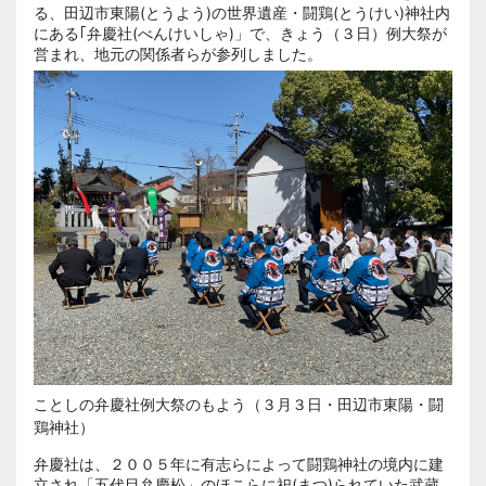
る、田辺市東陽(とうよう)の世界遺産・闘鶏(とうけい)神社内
にある｢弁慶社(べんけいしゃ)」で、きょう（３日）例大祭が
営まれ、地元の関係者らが参列しました。
ことしの弁慶社例大祭のもよう（３月３日・田辺市東陽・闘
鶏神社）
弁慶社は、２００５年に有志らによって闘鶏神社の境内に建
立され「五代目弁慶松」のほこらに祀(まつ)られていた武蔵