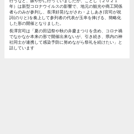
行うなど、賑やかに行っていましたが、ことし（２０２１
年）は新型コロナウイルスの影響で、地元の観光や商工関係
者らのみが参列し、長澤好晃(ながさわ・よしあき)宮司が祝
詞(のりと)を奏上して参列者の代表が玉串を捧げる、簡略化
した形の開催となりました。
長澤宮司は「夏の田辺祭や秋の弁慶まつりを含め、コロナ禍
でなかなか本来の形で開催出来ないが、引き続き、県内の神
社同士が連携して感染予防に努めながら祭礼を続けたい」と
話しています