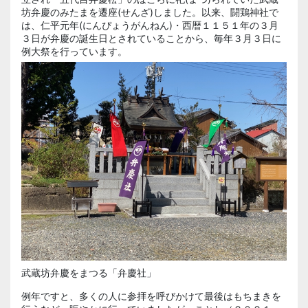
坊弁慶のみたまを遷座(せんざ)しました。以来、闘鶏神社で
は、仁平元年(にんぴょうがんねん)・西暦１１５１年の３月
３日が弁慶の誕生日とされていることから、毎年３月３日に
例大祭を行っています。
武蔵坊弁慶をまつる「弁慶社」
例年ですと、多くの人に参拝を呼びかけて最後はもちまきを