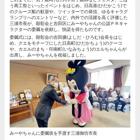
う商工祭といったイベントをはじめ、日高港(ひだかこう)で
のクルーズ船の歓迎や、ツイッターでの発信、ゆるキャラグ
ランプリへのエントリーなど、内外での活躍を高く評価した
三浦市長が、顕彰会と吉田区にみーやちゃんの公認ＰＲキャ
ラクターの委嘱を依頼し、快諾を得たものです。
委嘱式には、顕彰会の吉田擴(よしだ・ひろむ)会長をはじ
め、クエをモチーフにした日高町(ひだかちょう)のクーコ
や、カエルのまち・印南町(いなみちょう)のエルちゃんらが
出席し、みーやちゃんを祝福しました。
みーやちゃんに委嘱状を手渡す三浦御坊市長