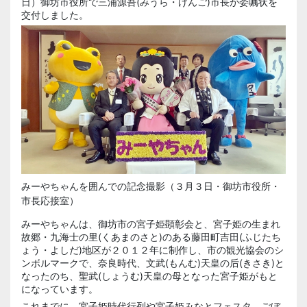
日）御坊市役所で三浦源吾(みうら・げんご)市長が委嘱状を
交付しました。
みーやちゃんを囲んでの記念撮影（３月３日・御坊市役所・
市長応接室）
みーやちゃんは、御坊市の宮子姫顕彰会と、宮子姫の生まれ
故郷・九海士の里(くあまのさと)のある藤田町吉田(ふじたち
ょう・よしだ)地区が２０１２年に制作し、市の観光協会のシ
ンボルマークで、奈良時代、文武(もんむ)天皇の后(きさき)と
なったのち、聖武(しょうむ)天皇の母となった宮子姫がもと
になっています。
これまでに、宮子姫時代行列や宮子姫みなとフェスタ、ごぼ