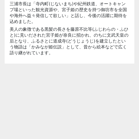
三浦市長は「寺内町(じないまち)や紀州鉄道、オートキャン
プ場といった観光資源や、宮子姫の歴史を持つ御坊市を全国
や海外へ益々発信して欲しい」と話し、今後の活躍に期待を
込めました。
美人の象徴である黒髪の長さを藤原不比等(ふじわらの・ふひ
と)に見いだされた宮子姫が奈良に招かれ、のちに文武天皇の
后となり、ふるさとに道成寺(どうじょうじ)を建立したとい
う物語は「かみなが姫伝説」として、昔から絵本などで広く
語り継がれています。