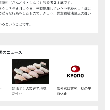
東慎司（さんどう・しんじ）容疑者２８歳です。
２０１７年６月１０日、当時勤務していた中学校の１４歳に
で淫らな行為をしたもので、きょう、児童福祉法違反の疑い
いるということです。
国のニュース
ン
冷凍すしの製造で地域
郵便窓口業務、初の午
活性化
前休止