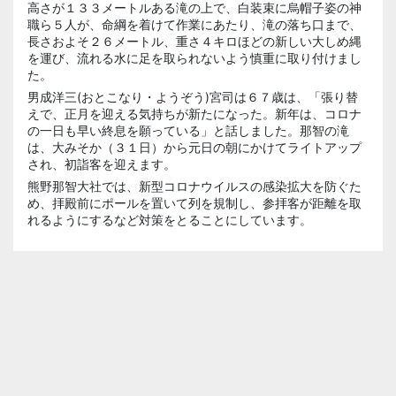
高さが１３３メートルある滝の上で、白装束に烏帽子姿の神
職ら５人が、命綱を着けて作業にあたり、滝の落ち口まで、
長さおよそ２６メートル、重さ４キロほどの新しい大しめ縄
を運び、流れる水に足を取られないよう慎重に取り付けまし
た。
男成洋三(おとこなり・ようぞう)宮司は６７歳は、「張り替
えで、正月を迎える気持ちが新たになった。新年は、コロナ
の一日も早い終息を願っている」と話しました。那智の滝
は、大みそか（３１日）から元日の朝にかけてライトアップ
され、初詣客を迎えます。
熊野那智大社では、新型コロナウイルスの感染拡大を防ぐた
め、拝殿前にポールを置いて列を規制し、参拝客が距離を取
れるようにするなど対策をとることにしています。