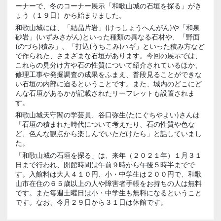
ーナーで、冬のコーナー展示「和歌山城の石垣を探る」がき
ょう（１９日）から始まりました。
和歌山城には、「結晶片岩」(けっしょうへんがん)や「和泉
砂岩」(いずみさがん)といった種類の異なる石材や、「野面
(のづら)積み」、「打込(うちこみ)ハギ」といった積み方など
で作られた、さまざまな石垣があります。今回の展示では、
これらの見分け方や石の性質について紹介されているほか、
修理工事や発掘調査の成果をふまえ、普段見ることができな
い石垣の内部に迫るということです。また、城内のどこにど
んな石垣があるかが記載されたリーフレットも設置されま
す。
和歌山城天守閣の学芸員、谷口弥生(たにぐちやよい)さんは
「石垣の積まれた時代について考えたり、石の性質や色な
ど、色んな観点から楽しんでいただけたら」と話していまし
た。
「和歌山城の石垣を探る」は、来年（２０２１年）１月３１
日まで行われ、開館時間は午前９時から午後５時半までで
す。入館料は大人４１０円、小・中学生は２００円で、和歌
山市在住の６５歳以上の人や障害者手帳をお持ちの人は無料
です。また毎週土曜日は小・中学生も無料になるということ
です。なお、今月２９日から３１日は休館です。