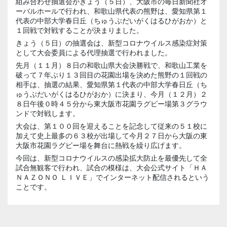
組み合わせ抽選会がきょう（５日）、大阪市の毎日新聞社オ
ーバルホールで行われ、和歌山県代表の熊野は、愛知県第１
代表の中部大学春日丘（ちゅうぶだいがくはるひがおか）と
１回戦で対戦することが決まりました。
きょう（５日）の抽選会は、新型コロナウイルス感染症対策
として大会委員による代理抽選で行われました。
先月（１１月）８日の和歌山県大会決勝戦で、和歌山工業を
破って７年ぶり１３回目の花園出場を決めた熊野の１回戦の
相手は、抽選の結果、愛知県第１代表の中部大学春日丘（ち
ゅうぶだいがくはるひがおか）に決まり、今月（１２月）２
８日午後０時４５分から東大阪市花園ラグビー場第３グラウ
ンドで対戦します。
大会は、第１００回を迎えることを記念して従来の５１校に
加えて史上最多の６３校が出場して今月２７日から大阪の東
大阪市花園ラグビー場を舞台に熱戦を繰り広げます。
今回は、新型コロナウイルスの感染拡大防止を最優先して全
試合無観客で行われ、試合の模様は、大会公式サイト「ＨＡ
ＮＡＺＯＮＯ ＬＩＶＥ」でインターネット配信されるという
ことです。