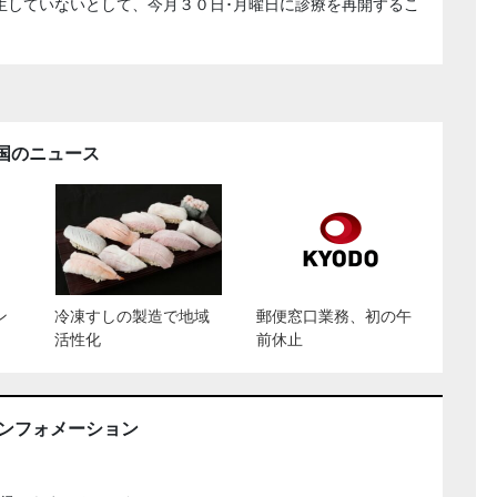
生していないとして、今月３０日･月曜日に診療を再開するこ
国のニュース
ン
冷凍すしの製造で地域
郵便窓口業務、初の午
活性化
前休止
インフォメーション